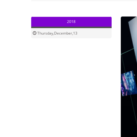
2018
Thursday,December,13