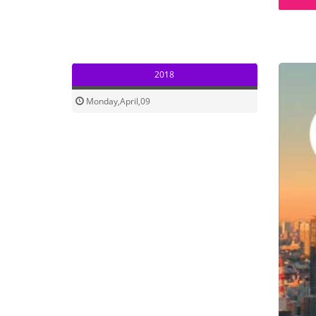
2018
Monday,April,09